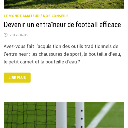
LE MONDE AMATEUR
/
NOS CONSEILS
Devenir un entraîneur de football efficace
2017-04-05
Avez-vous fait l’acquisition des outils traditionnels de
l’entraineur : les chaussures de sport, la bouteille d’eau,
le petit carnet et la bouteille d’eau ?
DEVENIR
LIRE PLUS
UN
ENTRAÎNEUR
DE
FOOTBALL
EFFICACE