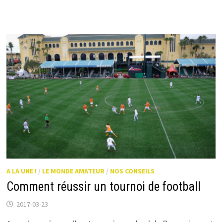
SUR
LES
BUTS
DE
FOOT
!
A LA UNE !
/
LE MONDE AMATEUR
/
NOS CONSEILS
Comment réussir un tournoi de football
2017-03-23