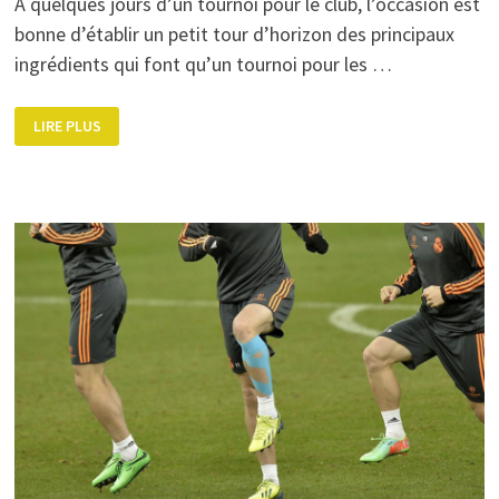
A quelques jours d’un tournoi pour le club, l’occasion est
bonne d’établir un petit tour d’horizon des principaux
ingrédients qui font qu’un tournoi pour les …
COMMENT
LIRE PLUS
RÉUSSIR
UN
TOURNOI
DE
FOOTBALL