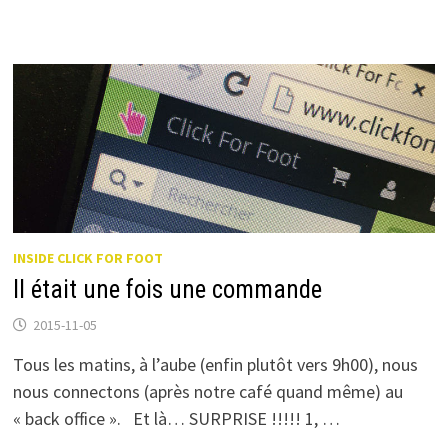
LANCEUR
DE
BALLON
?
INSIDE CLICK FOR FOOT
Il était une fois une commande
2015-11-05
Tous les matins, à l’aube (enfin plutôt vers 9h00), nous
nous connectons (après notre café quand même) au
« back office ». Et là… SURPRISE !!!!! 1, …