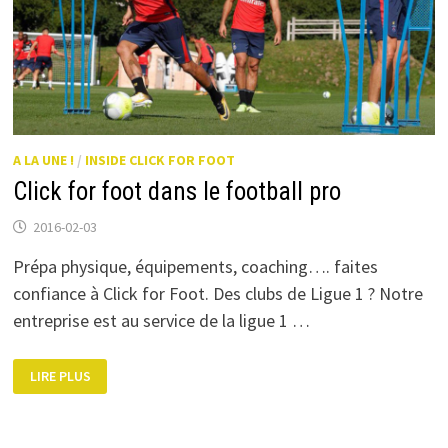
A LA UNE !
/
INSIDE CLICK FOR FOOT
Click for foot dans le football pro
2016-02-03
Prépa physique, équipements, coaching…. faites
confiance à Click for Foot. Des clubs de Ligue 1 ? Notre
entreprise est au service de la ligue 1 …
CLICK
LIRE PLUS
FOR
FOOT
DANS
LE
FOOTBALL