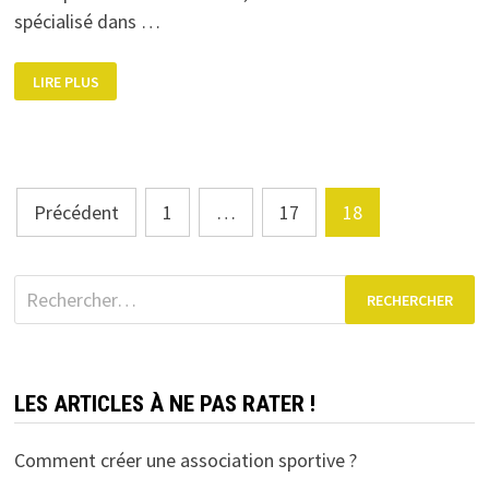
spécialisé dans …
CET
LIRE PLUS
ÉTÉ,
ON
N’A
PAS
CHÔMÉ
!
Pagination
Précédent
1
…
17
18
des
publications
Rechercher :
LES ARTICLES À NE PAS RATER !
Comment créer une association sportive ?