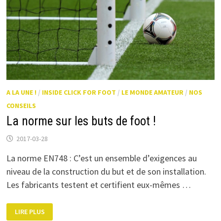
A LA UNE !
/
INSIDE CLICK FOR FOOT
/
LE MONDE AMATEUR
/
NOS
CONSEILS
La norme sur les buts de foot !
2017-03-28
La norme EN748 : C’est un ensemble d’exigences au
niveau de la construction du but et de son installation.
Les fabricants testent et certifient eux-mêmes …
LA
LIRE PLUS
NORME