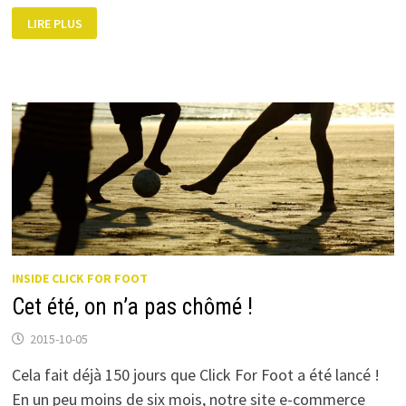
IL
LIRE PLUS
ÉTAIT
UNE
FOIS
UNE
COMMANDE
INSIDE CLICK FOR FOOT
Cet été, on n’a pas chômé !
2015-10-05
Cela fait déjà 150 jours que Click For Foot a été lancé !
En un peu moins de six mois, notre site e-commerce