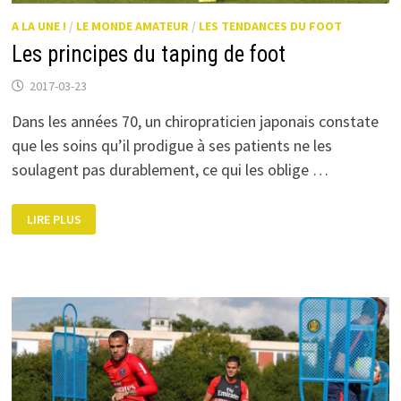
A LA UNE !
/
LE MONDE AMATEUR
/
LES TENDANCES DU FOOT
Les principes du taping de foot
2017-03-23
Dans les années 70, un chiropraticien japonais constate
que les soins qu’il prodigue à ses patients ne les
soulagent pas durablement, ce qui les oblige …
LES
LIRE PLUS
PRINCIPES
DU
TAPING
DE
FOOT