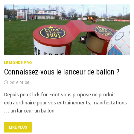
PRO
LE MONDE PRO
Connaissez-vous le lanceur de ballon ?
2016-01-06
Depuis peu Click for Foot vous propose un produit
extraordinaire pour vos entrainements, manifestations
… un lanceur un ballon.
CONNAISSEZ-
LIRE PLUS
VOUS
LE