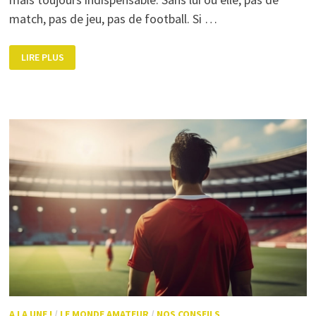
match, pas de jeu, pas de football. Si …
COMMENT
LIRE PLUS
DEVENIR
ARBITRE
DE
FOOTBALL
?
A LA UNE !
/
LE MONDE AMATEUR
/
NOS CONSEILS