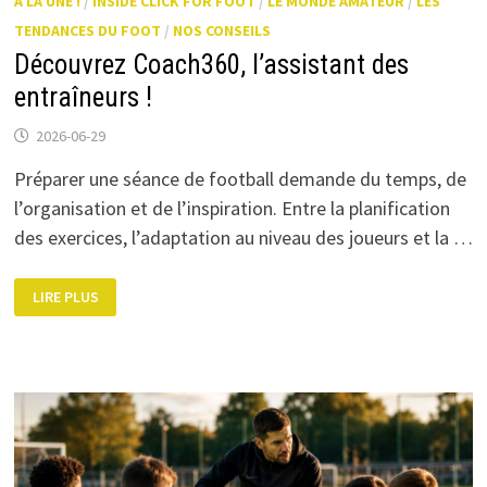
A LA UNE !
/
INSIDE CLICK FOR FOOT
/
LE MONDE AMATEUR
/
LES
TENDANCES DU FOOT
/
NOS CONSEILS
Découvrez Coach360, l’assistant des
entraîneurs !
2026-06-29
Préparer une séance de football demande du temps, de
l’organisation et de l’inspiration. Entre la planification
des exercices, l’adaptation au niveau des joueurs et la …
DÉCOUVREZ
LIRE PLUS
COACH360,
L’ASSISTANT
DES
ENTRAÎNEURS
!