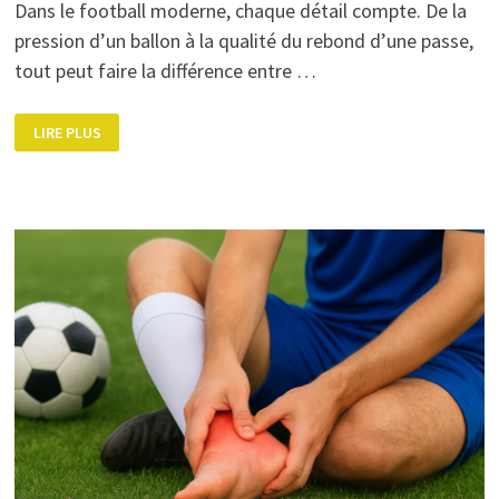
Dans le football moderne, chaque détail compte. De la
pression d’un ballon à la qualité du rebond d’une passe,
tout peut faire la différence entre …
LE
LIRE PLUS
MATÉRIEL
PRÉFÉRÉ
DES
PROS
!
LE
TOP
5