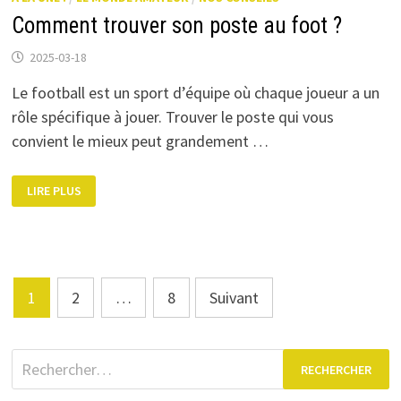
Comment trouver son poste au foot ?
2025-03-18
Le football est un sport d’équipe où chaque joueur a un
rôle spécifique à jouer. Trouver le poste qui vous
convient le mieux peut grandement …
COMMENT
LIRE PLUS
TROUVER
SON
POSTE
AU
FOOT
?
Pagination
1
2
…
8
Suivant
des
publications
Rechercher :