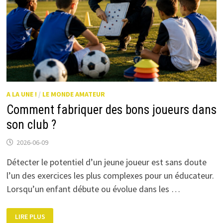
A LA UNE !
/
LE MONDE AMATEUR
Comment fabriquer des bons joueurs dans
son club ?
2026-06-09
Détecter le potentiel d’un jeune joueur est sans doute
l’un des exercices les plus complexes pour un éducateur.
Lorsqu’un enfant débute ou évolue dans les …
COMMENT
LIRE PLUS
FABRIQUER