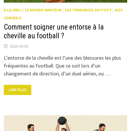
A LA UNE !
/
LE MONDE AMATEUR
/
LES TENDANCES DU FOOT
/
NOS
CONSEILS
Comment soigner une entorse à la
cheville au football ?
2025-10-01
L’entorse de la cheville est l’une des blessures les plus
fréquentes au football. Que ce soit lors d’un
changement de direction, d’un duel aérien, ou …
COMMENT
LIRE PLUS
SOIGNER
UNE
ENTORSE
À
LA
CHEVILLE
AU
FOOTBALL
?