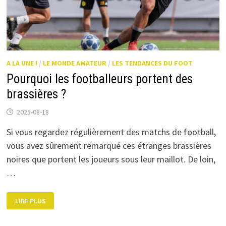
A LA UNE !
/
LE MONDE AMATEUR
/
LES TENDANCES DU FOOT
Pourquoi les footballeurs portent des
brassières ?
2025-08-18
Si vous regardez régulièrement des matchs de football,
vous avez sûrement remarqué ces étranges brassières
noires que portent les joueurs sous leur maillot. De loin,
…
POURQUOI
LIRE PLUS
LES
FOOTBALLEURS
PORTENT
DES