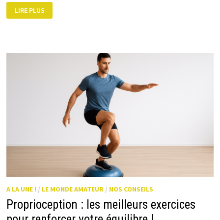
EXERCICE
LIRE PLUS
SLAM
BALL
:
PUISSANCE,
CARDIO
ET
EXPLOSIVITÉ
A LA UNE !
/
LE MONDE AMATEUR
/
NOS CONSEILS
Proprioception : les meilleurs exercices
pour renforcer votre équilibre !