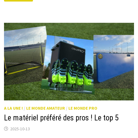
DES
BONS
JOUEURS
DANS
SON
CLUB
?
A LA UNE !
/
LE MONDE AMATEUR
/
LE MONDE PRO
Le matériel préféré des pros ! Le top 5
2025-10-13