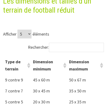
Les dimensions et tailles d’un
terrain de football réduit
Afficher
éléments
Rechercher:
Type de
Dimension
Dimension
terrain
minimum
maximum
9 contre 9
45 x 60 m
50 x 67 m
7 contre 7
30 x 45 m
35 x 50 m
5 contre 5
20 x 30 m
25 x 35 m