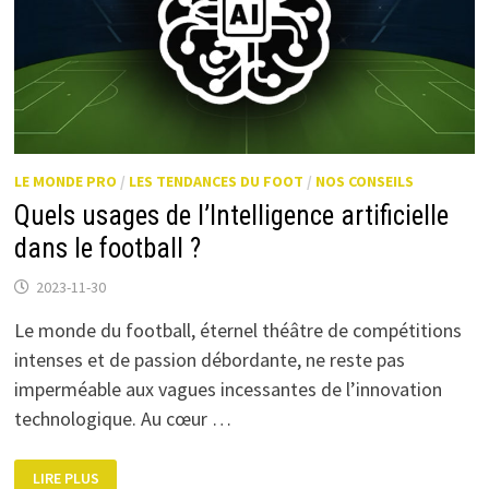
LE MONDE PRO
/
LES TENDANCES DU FOOT
/
NOS CONSEILS
Quels usages de l’Intelligence artificielle
dans le football ?
2023-11-30
Le monde du football, éternel théâtre de compétitions
intenses et de passion débordante, ne reste pas
imperméable aux vagues incessantes de l’innovation
technologique. Au cœur …
QUELS
LIRE PLUS
USAGES