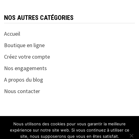
NOS AUTRES CATÉGORIES
Accueil
Boutique en ligne
Créez votre compte
Nos engagements
A propos du blog
Nous contacter
Nous utilisons des cookies pour vous garantir la meilleure
expérience sur notre site web. Si vous continuez à utiliser ce
site, nous supposerons que vous en êtes satisfait.
Copyright © 2026
Le blog foot de Click !
. Alimenté par