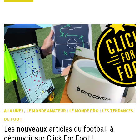
DE
L’INTELLIGENCE
ARTIFICIELLE
DANS
LE
FOOTBALL
?
A LA UNE !
/
LE MONDE AMATEUR
/
LE MONDE PRO
/
LES TENDANCES
DU FOOT
Les nouveaux articles du football à
découvrir sur Click For Foot !