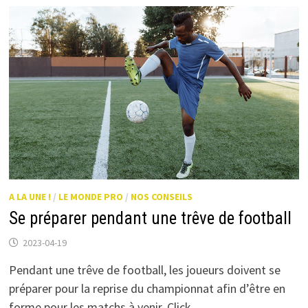
DE
L’ÉQUIPE
POUR
LA
NOUVELLE
SAISON
DE
FOOTBALL
A LA UNE !
/
LE MONDE PRO
/
NOS CONSEILS
Se préparer pendant une trêve de football
2023-04-19
Pendant une trêve de football, les joueurs doivent se
préparer pour la reprise du championnat afin d’être en
forme pour les matchs à venir. Click …