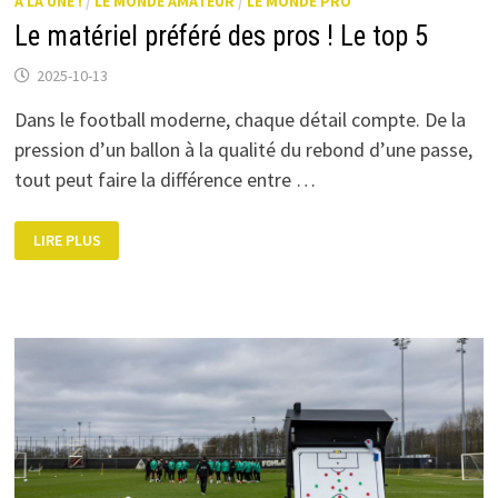
A LA UNE !
/
LE MONDE AMATEUR
/
LE MONDE PRO
Le matériel préféré des pros ! Le top 5
2025-10-13
Dans le football moderne, chaque détail compte. De la
pression d’un ballon à la qualité du rebond d’une passe,
tout peut faire la différence entre …
LE
LIRE PLUS
MATÉRIEL
PRÉFÉRÉ
DES
PROS
!
LE
TOP
5