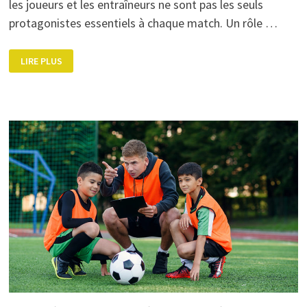
les joueurs et les entraîneurs ne sont pas les seuls
protagonistes essentiels à chaque match. Un rôle …
LE
LIRE PLUS
RÔLE
DES
ARBITRES
DE
FOOT
!