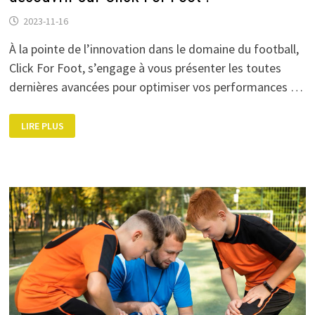
2023-11-16
À la pointe de l’innovation dans le domaine du football,
Click For Foot, s’engage à vous présenter les toutes
dernières avancées pour optimiser vos performances …
LES
LIRE PLUS
NOUVEAUX
ARTICLES
DU
FOOTBALL
À
DÉCOUVRIR
SUR
CLICK
FOR
FOOT
!