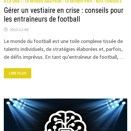
A LA UNE !
/
LE MONDE AMATEUR
/
LE MONDE PRO
/
NOS CONSEILS
Gérer un vestiaire en crise : conseils pour
les entraîneurs de football
2023-12-04
Le monde du football est une toile complexe tissée de
talents individuels, de stratégies élaborées et, parfois,
de défis imprévus. En tant qu’entraîneur de football, …
GÉRER
LIRE PLUS
UN
VESTIAIRE
EN
CRISE
:
CONSEILS
POUR
LES
ENTRAÎNEURS
DE
FOOTBALL