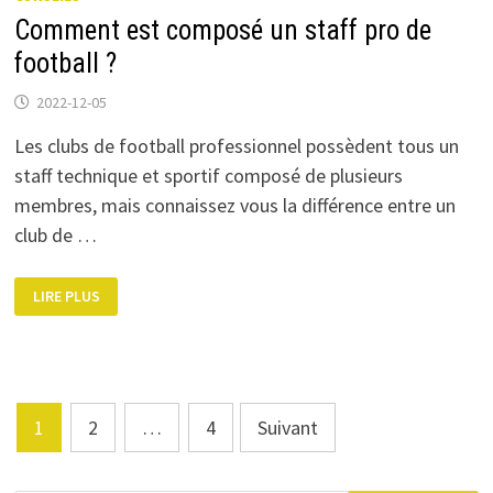
Comment est composé un staff pro de
football ?
2022-12-05
Les clubs de football professionnel possèdent tous un
staff technique et sportif composé de plusieurs
membres, mais connaissez vous la différence entre un
club de …
COMMENT
LIRE PLUS
EST
COMPOSÉ
UN
STAFF
PRO
DE
FOOTBALL
?
Pagination
1
2
…
4
Suivant
des