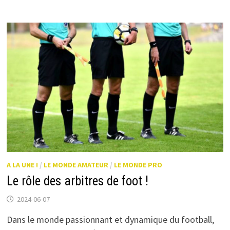
ATOUT
POUR
LES
ENTRAÎNEURS
A LA UNE !
/
LE MONDE AMATEUR
/
LE MONDE PRO
Le rôle des arbitres de foot !
2024-06-07
Dans le monde passionnant et dynamique du football,