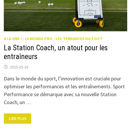
A LA UNE !
/
LE MONDE PRO
/
LES TENDANCES DU FOOT
La Station Coach, un atout pour les
entraîneurs
2025-03-18
Dans le monde du sport, l’innovation est cruciale pour
optimiser les performances et les entraînements. Sport
Performance se démarque avec sa nouvelle Station
Coach, un …
LA
LIRE PLUS
STATION
COACH,
UN