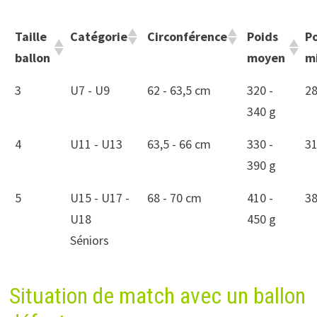
Taille
Catégorie
Circonférence
Poids
P
ballon
moyen
m
3
U7 - U9
62 - 63,5 cm
320 -
28
340 g
4
U11 - U13
63,5 - 66 cm
330 -
31
390 g
5
U15 - U17 -
68 - 70 cm
410 -
38
U18
450 g
Séniors
Situation de match avec un ballon