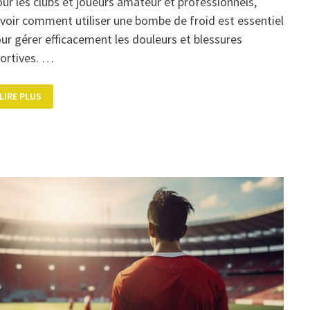
ur les clubs et joueurs amateur et professionnels,
voir comment utiliser une bombe de froid est essentiel
ur gérer efficacement les douleurs et blessures
ortives. …
COMMENT
LIRE PLUS
UTILISER
UNE
BOMBE
DE
FROID
?