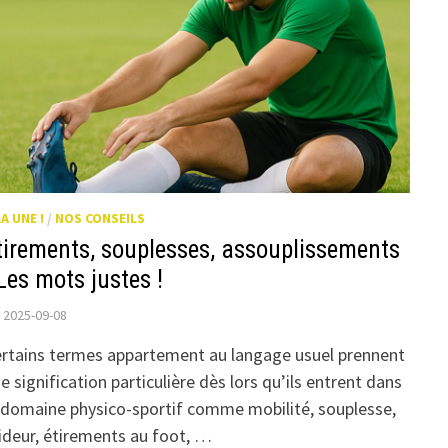
LA UNE !
/
NOS CONSEILS
tirements, souplesses, assouplissements
 Les mots justes !
2025-09-08
rtains termes appartement au langage usuel prennent
e signification particulière dès lors qu’ils entrent dans
 domaine physico-sportif comme mobilité, souplesse,
ideur, étirements au foot, …