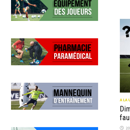
PO
DE
BR
?
A LA 
Dim
fau
20