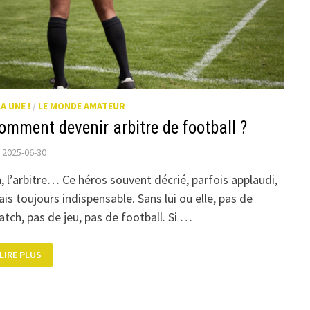
LA UNE !
/
LE MONDE AMATEUR
omment devenir arbitre de football ?
2025-06-30
, l’arbitre… Ce héros souvent décrié, parfois applaudi,
is toujours indispensable. Sans lui ou elle, pas de
tch, pas de jeu, pas de football. Si …
COMMENT
LIRE PLUS
DEVENIR
ARBITRE
DE
FOOTBALL
?