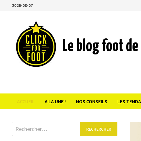
Passer
2026-08-07
au
contenu
Le blog foot de 
ACCUEIL
A LA UNE !
NOS CONSEILS
LES TEND
Rechercher :