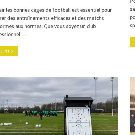
Po
sa
sir les bonnes cages de football est essentiel pour
po
rer des entraînements efficaces et des matchs
sp
ormes aux normes. Que vous soyez un club
essionnel …
MENSIONS
RE PLUS
S
GES
OT,
UT
’IL
UT
VOIR