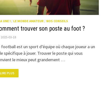
LA UNE !
/
LE MONDE AMATEUR
/
NOS CONSEILS
omment trouver son poste au foot ?
2025-03-18
 football est un sport d’équipe où chaque joueur a un
le spécifique à jouer. Trouver le poste qui vous
nvient le mieux peut grandement …
COMMENT
LIRE PLUS
TROUVER
SON
POSTE
AU
FOOT
?