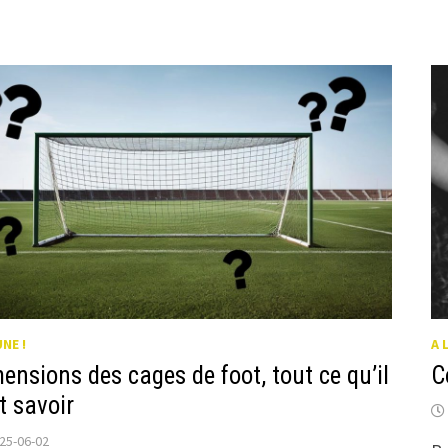
RTENT
S
ASSIÈRES
UNE !
A 
ensions des cages de foot, tout ce qu’il
C
t savoir
25-06-02