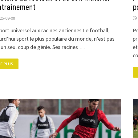
ntraînement
p
25-09-08
port universel aux racines anciennes Le football,
Po
urd’hui sport le plus populaire du monde, n’est pas
pr
’un seul coup de génie. Ses racines …
et
co
HISTOIRE
RE PLUS
OTBALL
N
TÉRIEL
ENTRAÎNEMENT