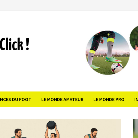
Click !
ANCES DU FOOT
LE MONDE AMATEUR
LE MONDE PRO
I