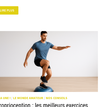
ÉTIREMENTS,
LIRE PLUS
SOUPLESSES,
ASSOUPLISSEMENTS
:
LES
MOTS
JUSTES
!
LA UNE !
/
LE MONDE AMATEUR
/
NOS CONSEILS
roprioception : les meilleurs exercices