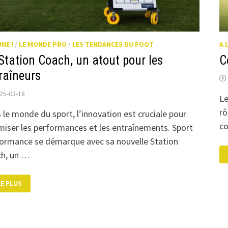
UNE !
/
LE MONDE PRO
/
LES TENDANCES DU FOOT
A 
Station Coach, un atout pour les
C
raîneurs
25-03-18
Le
rô
 le monde du sport, l’innovation est cruciale pour
co
miser les performances et les entraînements. Sport
ormance se démarque avec sa nouvelle Station
h, un …
RE PLUS
ATION
ACH,
OUT
UR
S