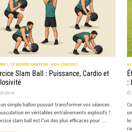
UNE !
/
LE MONDE AMATEUR
/
NOS CONSEILS
A 
rcice Slam Ball : Puissance, Cardio et
É
losivité
:
25-09-18
i un simple ballon pouvait transformer vos séances
Ce
usculation en véritables entraînements explosifs ?
un
ercice slam ball est l’un des plus efficaces pour …
le
ra