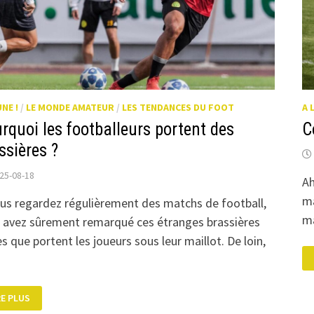
UNE !
/
LE MONDE AMATEUR
/
LES TENDANCES DU FOOT
A 
rquoi les footballeurs portent des
C
ssières ?
25-08-18
Ah
ma
ous regardez régulièrement des matchs de football,
ma
 avez sûrement remarqué ces étranges brassières
es que portent les joueurs sous leur maillot. De loin,
URQUOI
RE PLUS
S
OTBALLEURS