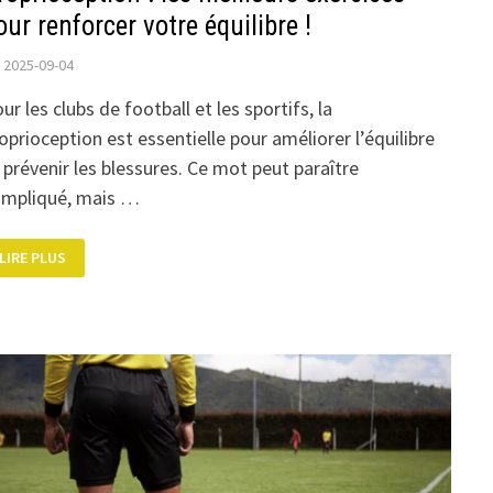
our renforcer votre équilibre !
2025-09-04
ur les clubs de football et les sportifs, la
oprioception est essentielle pour améliorer l’équilibre
 prévenir les blessures. Ce mot peut paraître
mpliqué, mais …
PROPRIOCEPTION
LIRE PLUS
:
LES
MEILLEURS
EXERCICES
POUR
RENFORCER
VOTRE
ÉQUILIBRE
!