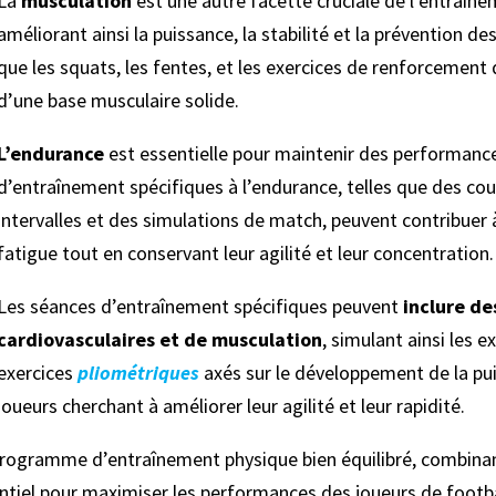
La
musculation
est une autre facette cruciale de l’entraîne
améliorant ainsi la puissance, la stabilité et la prévention d
que les squats, les fentes, et les exercices de renforcement
d’une base musculaire solide.
L’endurance
est essentielle pour maintenir des performance
d’entraînement spécifiques à l’endurance, telles que des co
intervalles et des simulations de match, peuvent contribuer à
fatigue tout en conservant leur agilité et leur concentration.
Les séances d’entraînement spécifiques peuvent
inclure de
cardiovasculaires et de musculation
, simulant ainsi les 
exercices
pliométriques
axés sur le développement de la pu
joueurs cherchant à améliorer leur agilité et leur rapidité.
rogramme d’entraînement physique bien équilibré, combinant
ntiel pour maximiser les performances des joueurs de footba