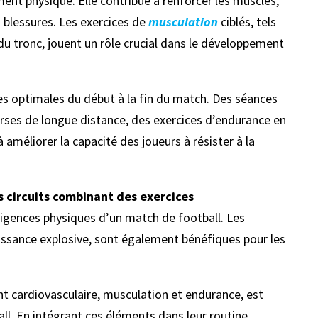
ment physique. Elle contribue à renforcer les muscles,
es blessures. Les exercices de
musculation
ciblés, tels
 du tronc, jouent un rôle crucial dans le développement
s optimales du début à la fin du match. Des séances
urses de longue distance, des exercices d’endurance en
 améliorer la capacité des joueurs à résister à la
s circuits combinant des exercices
exigences physiques d’un match de football. Les
issance explosive, sont également bénéfiques pour les
 cardiovasculaire, musculation et endurance, est
ll. En intégrant ces éléments dans leur routine