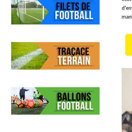
d’en
mani