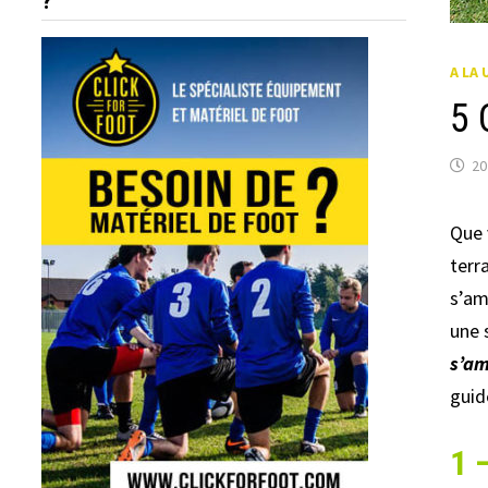
?
A LA 
5 
20
Que 
terr
s’am
une 
s’am
guid
1 