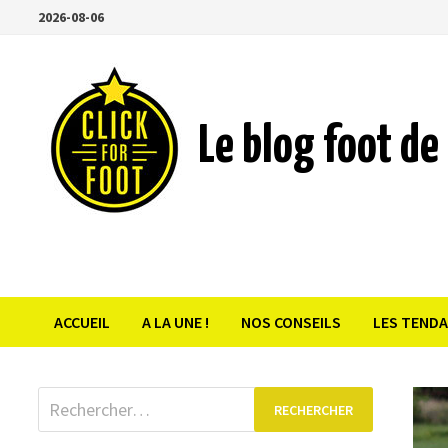
Passer
2026-08-06
au
contenu
Le blog foot de 
ACCUEIL
A LA UNE !
NOS CONSEILS
LES TEND
Rechercher :