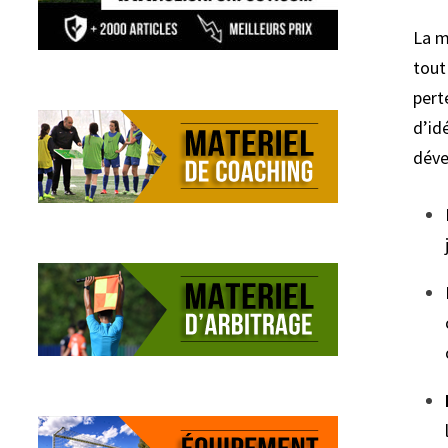
La m
tout
pert
d’id
déve