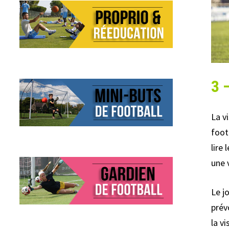
3 
La v
foot
lire
une 
Le j
prév
la v