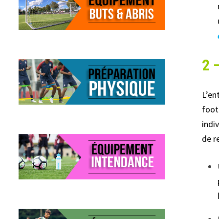
2 
L’en
foot
indi
de r