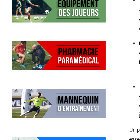
Un p
esse