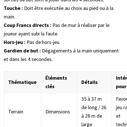
Touche :
Doit être exécutée au choix au pied ou à la
main.
Coup Francs directs :
Pas de mur à réaliser par le
joueur ayant subi la faute.
Hors-jeu :
Pas de hors-jeu.
Gardien de but :
Dégagements à la main uniquement
et dans les 4 secondes.
Éléments
Inté
Thématique
Détails
clés
pour 
35 à 37 m
Favor
de long / 26
jeu r
Terrain
Dimensions
à 28 m de
et
large
tech