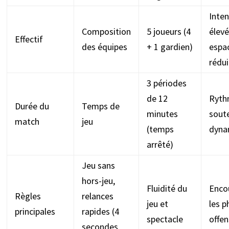
Inten
Composition
5 joueurs (4
élevé
Effectif
des équipes
+ 1 gardien)
espa
rédui
3 périodes
de 12
Ryt
Durée du
Temps de
minutes
sout
match
jeu
(temps
dyna
arrêté)
Jeu sans
hors-jeu,
Fluidité du
Enco
Règles
relances
jeu et
les p
principales
rapides (4
spectacle
offen
secondes