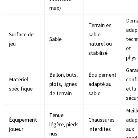
max)
Dem
Terrain en
adap
Surface de
sable
Sable
tech
jeu
naturel ou
et
stabilisé
phys
Garan
Ballon, buts,
Équipement
Matériel
conf
plots, lignes
adapté au
spécifique
et la
de terrain
sable
sécur
Meill
Tenue
Équipement
Chaussures
adap
légère, pieds
joueur
interdites
aux
nus