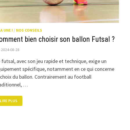
LA UNE !
/
NOS CONSEILS
omment bien choisir son ballon Futsal ?
2024-08-28
 futsal, avec son jeu rapide et technique, exige un
uipement spécifique, notamment en ce qui concerne
 choix du ballon. Contrairement au football
aditionnel, …
COMMENT
LIRE PLUS
BIEN
CHOISIR
SON
BALLON
FUTSAL
?