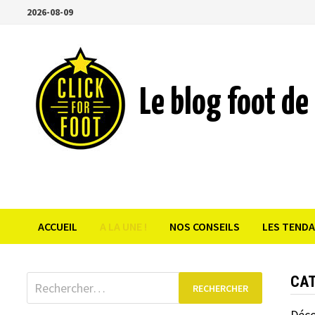
Passer
2026-08-09
au
contenu
Le blog foot de 
ACCUEIL
A LA UNE !
NOS CONSEILS
LES TEND
Rechercher :
CAT
Déco