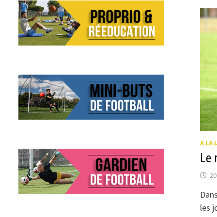
FU
?
A LA 
Le 
20
Dans
les 