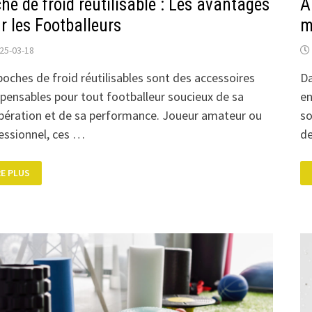
he de froid réutilisable : Les avantages
A
r les Footballeurs
m
25-03-18
poches de froid réutilisables sont des accessoires
Da
spensables pour tout footballeur soucieux de sa
en
pération et de sa performance. Joueur amateur ou
so
essionnel, ces …
de
CHE
RE PLUS
OID
UTILISABLE
S
ANTAGES
UR
S
OTBALLEURS