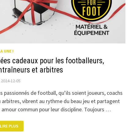
LA UNE !
dées cadeaux pour les footballeurs,
ntraîneurs et arbitres
2024-12-05
s passionnés de football, qu’ils soient joueurs, coachs
 arbitres, vibrent au rythme du beau jeu et partagent
 amour commun pour leur discipline. Toujours …
IDÉES
LIRE PLUS
CADEAUX
POUR
LES