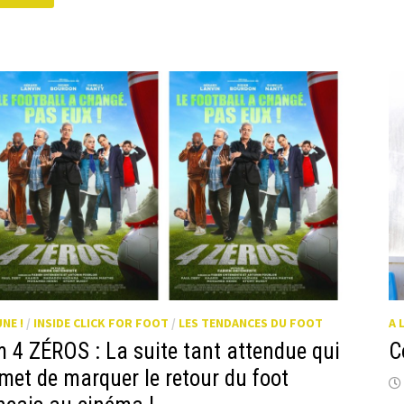
OPRE
ME
M
UR
OTBALL
UNE !
/
INSIDE CLICK FOR FOOT
/
LES TENDANCES DU FOOT
A 
m 4 ZÉROS : La suite tant attendue qui
C
met de marquer le retour du foot