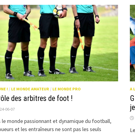
TSAL
UNE !
/
LE MONDE AMATEUR
/
LE MONDE PRO
A 
rôle des arbitres de foot !
G
j
24-06-07
 le monde passionnant et dynamique du football,
joueurs et les entraîneurs ne sont pas les seuls
Le