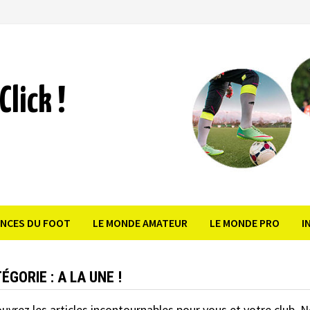
Click !
ANCES DU FOOT
LE MONDE AMATEUR
LE MONDE PRO
I
ÉGORIE :
A LA UNE !
uvrez les articles incontournables pour vous et votre club. No