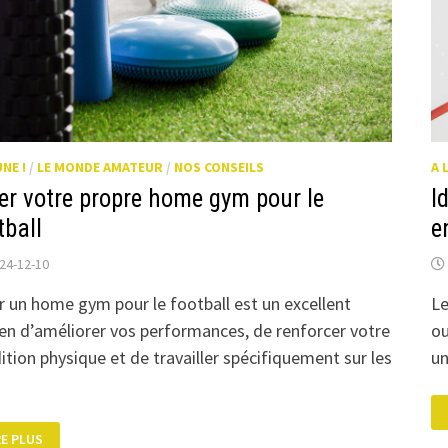
UNE !
/
LE MONDE AMATEUR
/
NOS CONSEILS
A 
er votre propre home gym pour le
I
tball
e
24-12-10
r un home gym pour le football est un excellent
Le
n d’améliorer vos performances, de renforcer votre
ou
ition physique et de travailler spécifiquement sur les
un
ÉER
RE PLUS
TRE