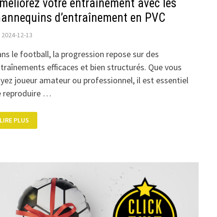
méliorez votre entraînement avec les
annequins d’entraînement en PVC
2024-12-13
ns le football, la progression repose sur des
traînements efficaces et bien structurés. Que vous
yez joueur amateur ou professionnel, il est essentiel
 reproduire …
AMÉLIOREZ
LIRE PLUS
VOTRE
ENTRAÎNEMENT
AVEC
LES
MANNEQUINS
D’ENTRAÎNEMENT
EN
PVC