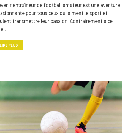
venir entraîneur de football amateur est une aventure
ssionnante pour tous ceux qui aiment le sport et
ulent transmettre leur passion. Contrairement à ce
ue …
COMMENT
LIRE PLUS
DEVENIR
ENTRAÎNEUR
DE
FOOT
?