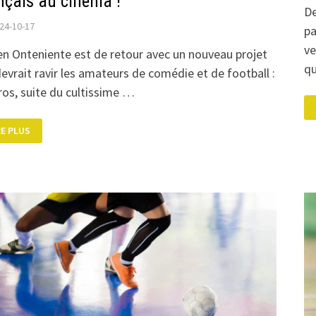
nçais au cinéma !
De
24-10-17
pa
ve
en Onteniente est de retour avec un nouveau projet
q
devrait ravir les amateurs de comédie et de football :
ros, suite du cultissime …
LM
RE PLUS
ROS
ITE
NT
TENDUE
I
OMET
RQUER
TOUR
OT
ANÇAIS
NÉMA