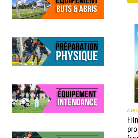
PR
HO
GY
PO
LE
FO
A LA 
Fil
pro